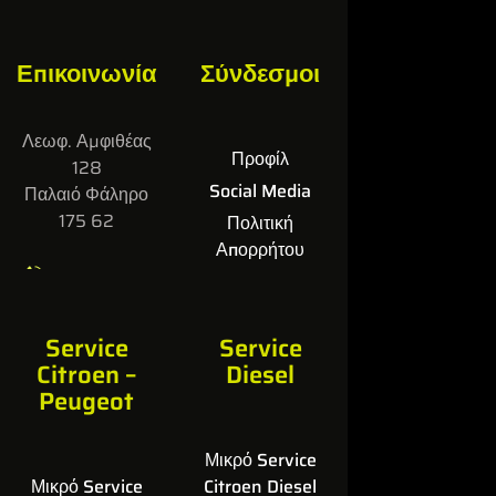
Επικοινωνία
Σύνδεσμοι
Λεωφ. Αμφιθέας
Προφίλ
128
Social Media
Παλαιό Φάληρο
175 62
Πολιτική
Απορρήτου
Επικοινωνία
210 98 21 917
Service
Service
info@tsikoulasservi
Citroen –
Diesel
ce.gr
Peugeot
Μικρό Service
Μικρό Service
Citroen Diesel