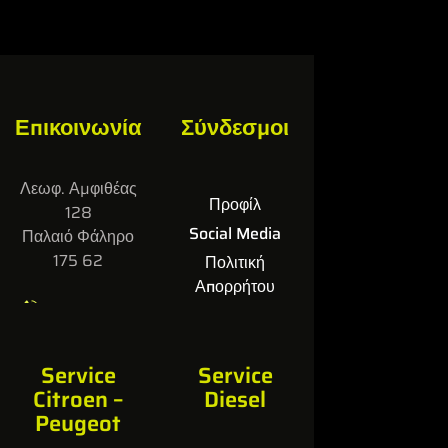
Επικοινωνία
Σύνδεσμοι
Λεωφ. Αμφιθέας
Προφίλ
128
Social Media
Παλαιό Φάληρο
175 62
Πολιτική
Απορρήτου
Επικοινωνία
210 98 21 917
Service
Service
info@tsikoulasservi
Citroen –
Diesel
ce.gr
Peugeot