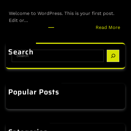
Welcome to WordPress. This is your first post.
Edit or…
:
Read More
H
e
l
Search
S
l
e
o
a
w
r
o
c
r
h
Popular Posts
l
Hello world!
d
14/12/2025
!